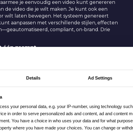
waarmee je eenvoudig een video kunt genereren
an de video die je wilt maken. Je kunt ook een
or wilt laten bewegen. Het systeem genereert
unt aanpassen met verschillende stijlen, effecten
n—geautomatiseerd, compliant, on-brand. Drie
it één prompt
eters who prioritize speed. Don't generate separate
gle prompt.
ge. Mootion analyseert de specificaties, schrijft het
Details
Ad Settings
muziek toe, en monteert het geheel. In minder dan 2
ddelde
(
https://www.mootion.com/benchmarks
).
a
 PDF, een audiobestand, een bestaande video, of
he videobrochures. Je kunt ook een
cess your personal data, e.g. your IP-number, using technology such
 invoeren om de video te genereren.
ice in order to serve personalized ads and content, ad and content
ment. You have a choice in who uses your data and for what purpose
ren, lettertypes—en elke gegenereerde video is
l property where you have made your choices. You can change or with
erde teams. AI-video generators bieden daarnaast