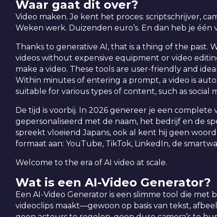
Waar gaat dit over?
Video maken. Je kent het proces: scriptschrijver, cam
Weken werk. Duizenden euro’s. En dan heb je één v
Thanks to generative AI, that is a thing of the past.
videos without expensive equipment or video editing 
make a video. These tools are user-friendly and idea
Within minutes of entering a prompt, a video is auto
suitable for various types of content, such as social 
De tijd is voorbij. In 2026 genereer je een complete
gepersonaliseerd met de naam, het bedrijf en de sp
spreekt vloeiend Japans, ook al kent hij geen woor
formaat aan: YouTube, TikTok, LinkedIn, de smartwat
Welcome to the era of AI video at scale.
Wat is een AI-Video Generator?
Een AI-Video Generator is een slimme tool die met 
videoclips maakt—gewoon op basis van tekst, afbeel
geen acteurs te regelen, geen dure camera’s te hu