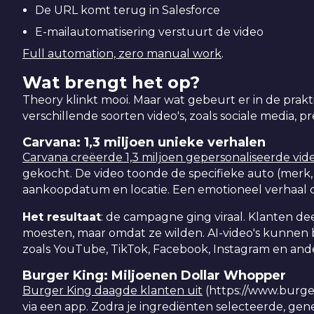
De URL komt terug in Salesforce
E-mailautomatisering verstuurt de video
Full automation, zero manual work
.
Wat brengt het op?
Theory klinkt mooi. Maar wat gebeurt er in de prakti
verschillende soorten video's, zoals sociale media, pr
Carvana: 1,3 miljoen unieke verhalen
Carvana creëerde 1,3 miljoen gepersonaliseerde vide
gekocht. De video toonde de specifieke auto (merk
aankoopdatum en locatie. Een emotioneel verhaal 
Het resultaat
: de campagne ging viraal. Klanten de
moesten, maar omdat ze wilden. AI-video's kunne
zoals YouTube, TikTok, Facebook, Instagram en and
Burger King: Miljoenen Dollar Whopper
Burger King daagde klanten uit
(https://www.burg
via een app. Zodra je ingrediënten selecteerde, gen