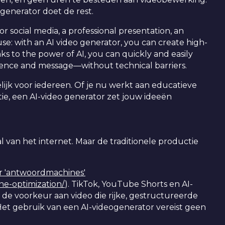
 generator doet de rest.
social media, a professional presentation, an
se: with an AI video generator, you can create high-
ks to the power of AI, you can quickly and easily
udience and message—without technical barriers.
jk voor iedereen. Of je nu werkt aan educatieve
ie, een AI-video generator zet jouw ideeën
al van het internet. Maar de traditionele productie
r 'antwoordmachines'
ne-optimization/
). TikTok, YouTube Shorts en AI-
e voorkeur aan video die rijke, gestructureerde
 Het gebruik van een AI-videogenerator vereist geen