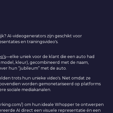
jk? AI-videogenerators zijn geschikt voor
esentaties en trainingsvideo's.
o’s
—elke uniek voor de klant die een auto had
, model, kleur), gecombineerd met de naam,
over hun “jubileum” met de auto.
elden trots hun unieke video's. Niet omdat ze
n bovendien worden gemonetariseerd op platforms
ere sociale mediakanalen.
erking.com/) om hun ideale Whopper te ontwerpen
ereerde AI direct een visuele representatie én een