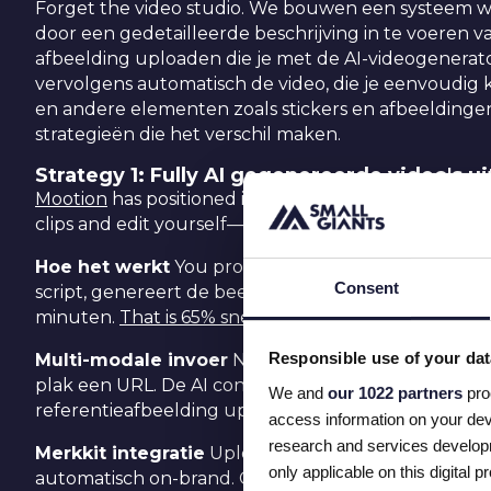
Forget the video studio. We bouwen een systeem 
door een gedetailleerde beschrijving in te voeren v
afbeelding uploaden die je met de AI-videogenerat
vervolgens automatisch de video, die je eenvoudig k
en andere elementen zoals stickers en afbeeldinge
strategieën die het verschil maken.
Strategy 1: Fully AI gegenereerde video's u
Mootion
has positioned itself as the leader for mark
clips and edit yourself—complete videos from a sin
Hoe het werkt
You provide a URL of your product pa
Consent
script, genereert de beelden, voegt voice-over en 
minuten.
That is 65% sneller dan het industriegemi
Responsible use of your dat
Multi-modale invoer
Niet alleen tekst. Upload een
plak een URL. De AI converteert het naar dynamisc
We and
our 1022 partners
pro
referentieafbeelding uploaden of een tekstprompt
access information on your dev
research and services develop
Merkkit integratie
Upload je huisstijl—logo's, kleu
only applicable on this digita
automatisch on-brand. Cruciaal voor gedecentralise