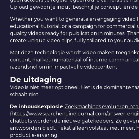
Upload gewoon je input, beschrijf je concept, en de
Whether you want to generate an engaging video for 
educational tutorial, or a campaign for commercial u
quality videos ready for publication in minutes. Than
create unique video clips, fully tailored to your a
Met deze technologie wordt video maken toegankeli
content, marketingmateriaal of interne communicat
razendsnel om in impactvolle videocontent.
De uitdaging
Video is niet meer optioneel. Het is de dominante ta
schaalt niet.
De inhoudsexplosie
Zoekmachines evolueren naa
(
https://www.searchenginejournal.com/answer-engi
chatbots worden de nieuwe gatekeepers. Ze geven d
antwoorden biedt. Tekst alleen volstaat niet meer.
productie-ervaring.