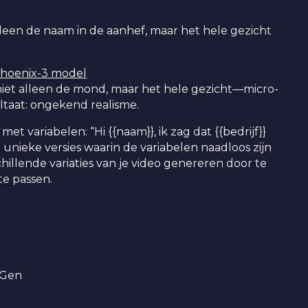
alleen de naam in de aanhef, maar het hele gezicht
Phoenix-3 model
niet alleen de mond, maar het hele gezicht—micro-
ltaat: ongekend realisme.
t variabelen: “Hi {{naam}}, ik zag dat {{bedrijf}}
n unieke versies waarin de variabelen naadloos zijn
hillende variaties van je video genereren door te
te passen.
yGen