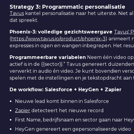
Strategy 3: Programmatic personalisatie
Tavus
kantel personalisatie naar het uiterste. Niet 
dat spreekt.
Phoenix-3: volledige gezichtsweergave
Tavus' 
(
https://www.tavus.io/product/phoenix-3
) animeert 
expressies in ogen en wangen inbegrepen. Het resu
Programmeerbare variabelen
Neem één video op me
actief is in de {{sector}}.” Tavus genereert duizende
verwerkt in audio én video. Je kunt bovendien versc
spelen met de instellingen en je tekstopdracht aan 
De workflow: Salesforce + HeyGen + Zapier
Nieuwe lead komt binnen in Salesforce
Zapier
detecteert het nieuwe record
First Name, bedrijfsnaam en sector gaan naar He
HeyGen genereert een gepersonaliseerde video