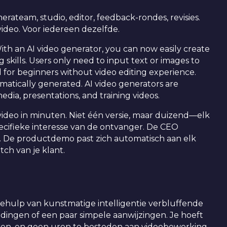
erateam, studio, editor, feedback-rondes, revisies.
ideo. Voor iedereen dezelfde.
 With an AI video generator, you can now easily create
skills. Users only need to input text or images to
l for beginners without video editing experience.
matically generated. AI video generators are
media, presentations, and training videos.
 video in minuten. Niet één versie, maar duizend—elk
ecifieke interesse van de ontvanger. De CEO
d. De productdemo past zich automatisch aan elk
ch van je klant.
behulp van kunstmatige intelligentie verbluffende
dingen of een paar simpele aanwijzingen. Je hoeft
ren, en geen uren te besteden aan videobewerking.