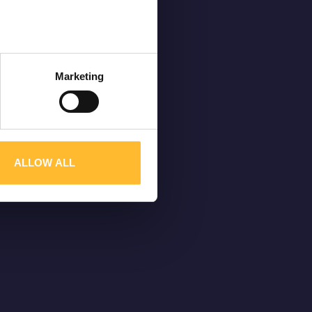
ters
Marketing
ction
.
traffic. We also share
may combine it with other
ALLOW ALL