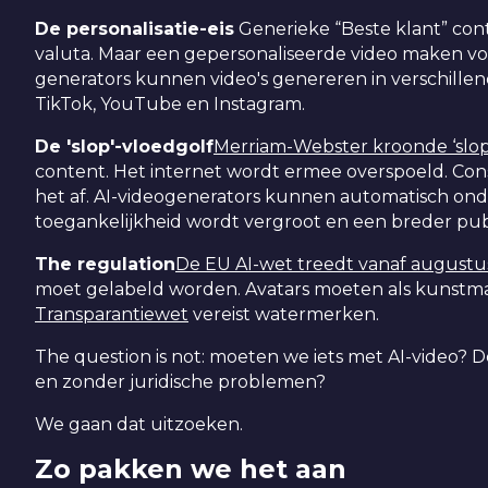
De personalisatie-eis
Generieke “Beste klant” cont
valuta. Maar een gepersonaliseerde video maken vo
generators kunnen video's genereren in verschillen
TikTok, YouTube en Instagram.
De 'slop'-vloedgolf
Merriam-Webster kroonde ‘slop
content. Het internet wordt ermee overspoeld. Con
het af. AI-videogenerators kunnen automatisch onde
toegankelijkheid wordt vergroot en een breder pub
The regulation
De EU AI-wet treedt vanaf augustus
moet gelabeld worden. Avatars moeten als kunst
Transparantiewet
vereist watermerken.
The question is not: moeten we iets met AI-video? De
en zonder juridische problemen?
We gaan dat uitzoeken.
Zo pakken we het aan