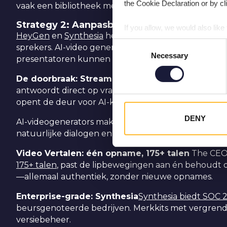
the Cookie Declaration or by cli
vaak een bibliotheek met sjablonen en visuele ele
Strategy 2: Aanpasbare ai-avatars die in re
If you allow, we would also like 
HeyGen
en
Synthesia
hebben avatars getransformeerd
Collect information about 
Consent
sprekers. AI-video generators bieden aanpasbare AI-
Identify your device by acti
Necessary
Selection
presentatoren kunnen kiezen, verfijnen en personal
Find out more about how your p
De doorbraak: Streaming API
HeyGen's Streaming
antwoordt direct op vragen—visueel en auditief ges
We use cookies to personalise c
opent de deur voor AI-klantenservice en interactiev
information about your use of o
information that you’ve provided
DENY
AI-videogenerators maken gebruik van text-to-spee
natuurlijke dialogen en realistische voice-overs onts
Video Vertalen: één opname, 175+ talen
The CEO 
175+ talen
, past de lipbewegingen aan én behoudt d
—allemaal authentiek, zonder nieuwe opnames.
Enterprise-grade: Synthesia
Synthesia biedt SOC 2 
beursgenoteerde bedrijven. Merkkits met vergrende
versiebeheer.