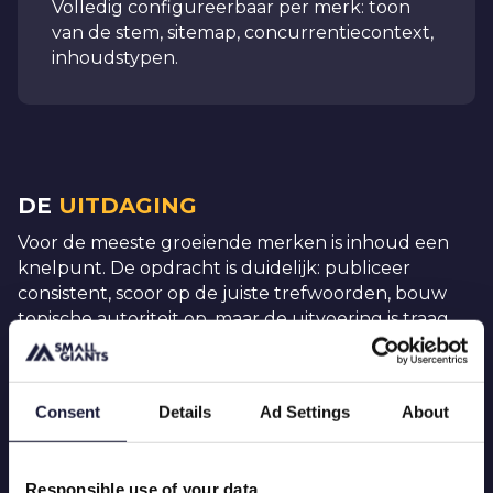
Volledig configureerbaar per merk: toon
van de stem, sitemap, concurrentiecontext,
inhoudstypen.
DE
UITDAGING
Voor de meeste groeiende merken is inhoud een
knelpunt. De opdracht is duidelijk: publiceer
consistent, scoor op de juiste trefwoorden, bouw
topische autoriteit op, maar de uitvoering is traag
en duur. Een goed SEO-blogbericht vereist
onderzoek, opstellen, bewerken, interne links
maken en afbeeldingen zoeken. Doe dat voor
Consent
Details
Ad Settings
About
meerdere klanten, meerdere markten en
meerdere soorten content en je hebt ofwel een
groot team nodig of je raakt achterop. Meer
Responsible use of your data