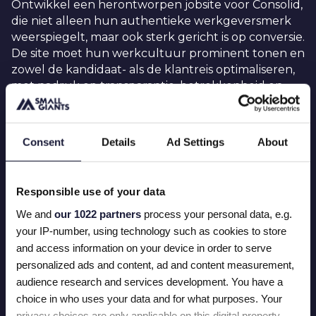
Ontwikkel een herontworpen jobsite voor Consolid,
die niet alleen hun authentieke werkgeversmerk
weerspiegelt, maar ook sterk gericht is op conversie.
De site moet hun werkcultuur prominent tonen en
zowel de kandidaat- als de klantreis optimaliseren,
met nadruk op transparantie, betrokkenheid en
groeikansen. Het doel is dat de website bezoekers
naadloos aanmoedigt om te solliciteren naar banen
of zich in te schrijven voor de Consolid Academy.
Consent
Details
Ad Settings
About
Responsible use of your data
We and
our 1022 partners
process your personal data, e.g.
your IP-number, using technology such as cookies to store
WAT HEBBEN WE GEDAAN?
and access information on your device in order to serve
Door nauw samen te werken met het Consolid-
personalized ads and content, ad and content measurement,
team, hebben we de succescriteria voor het project
audience research and services development. You have a
gedefinieerd en ideeën bedacht voor het ontwerp
choice in who uses your data and for what purposes. Your
van de website. Door uitstekende samenwerking
privacy choices are only applicable on this digital property