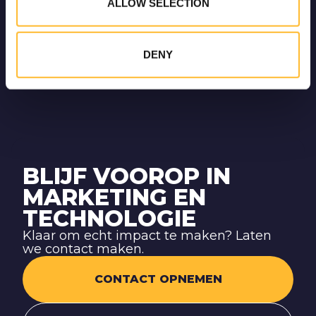
ALLOW SELECTION
individuen niet alleen in banen worden geplaatst,
maar zich professioneel blijven ontwikkelen.
Consolid staat voor efficiëntie, betrouwbaarheid en
DENY
innovatie in personeelsbeheer, waardoor het een
waardevolle partner is voor groeiende organisaties.
BLIJF VOOROP IN
MARKETING EN
TECHNOLOGIE
Klaar om echt impact te maken? Laten
we contact maken.
CONTACT OPNEMEN