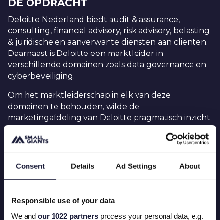
DE OPDRACHT
Deloitte Nederland biedt audit & assurance,
consulting, financial advisory, risk advisory, belasting
& juridische en aanverwante diensten aan cliënten.
Daarnaast is Deloitte een marktleider in
verschillende domeinen zoals data governance en
cyberbeveiliging.
Om het marktleiderschap in elk van deze
domeinen te behouden, wilde de
marketingafdeling van Deloitte pragmatisch inzicht
krijgen in de prestaties van gerelateerde artikelen.
Daarom huurden ze Small Giants in om de
volgende uitdaging op te lossen:
Consent
Details
Ad Settings
About
"Hoe kunnen we alle gegevens van Deloitte’s online
contentkanalen in één gemakkelijk te beheren
overzicht integreren?"
Responsible use of your data
We and
our 1022 partners
process your personal data, e.g.