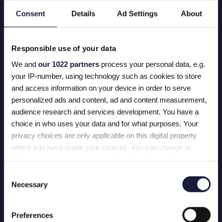
DE
IMPACT
DIE WE GEMAAKT
Consent
Details
Ad Settings
About
HEBBEN
Onze samenwerking stelde Etos in staat om
Responsible use of your data
consequent inzichten om te zetten in actie, wat
leidde tot meetbare stijgingen in conversieratio's en
We and
our 1022 partners
process your personal data, e.g.
digitale prestaties jaar na jaar. Tegenwoordig staat
your IP-number, using technology such as cookies to store
A/B-testen centraal in de online strategie van Etos,
and access information on your device in order to serve
waardoor slimmere beslissingen mogelijk zijn met
personalized ads and content, ad and content measurement,
bewezen zakelijke impact.
audience research and services development. You have a
choice in who uses your data and for what purposes. Your
privacy choices are only applicable on this digital property
where you have made your choices. You can change or
withdraw your consent any time from the Cookie Declaration
OVER
ETOS
or by clicking on the Privacy trigger icon.
Consent
Necessary
Etos is een van de toonaangevende gezondheids-
Selection
If you allow, we would also like to:
en schoonheidswinkels in Nederland en zet zich in
om welzijn voor iedereen toegankelijk te maken.
Collect information about your geographical location
Preferences
Met een rijke geschiedenis en een nationale
which can be accurate to within several meters