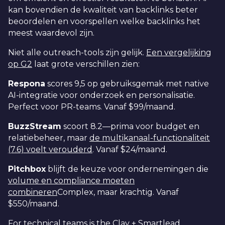
kan bovendien de kwaliteit van backlinks beter
beoordelen en voorspellen welke backlinks het
meest waardevol zijn.
Niet alle outreach-tools zijn gelijk.
Een vergelijking
op G2
laat grote verschillen zien:
Respona
scores 9,5 op gebruiksgemak met native
AI-integratie voor onderzoek en personalisatie.
Perfect voor PR-teams. Vanaf $99/maand.
BuzzStream
scoort 8.2—prima voor budget en
relatiebeheer, maar
de multikanaal-functionaliteit
(7.6) voelt verouderd
. Vanaf $24/maand.
Pitchbox
blijft de keuze voor ondernemingen die
volume en compliance moeten
combineren
Complex, maar krachtig. Vanaf
$550/maand.
For technical teams is the
Clay + Smartlead