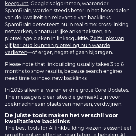
keerpunt
. Google's algoritmen, waaronder
SpamBrain, worden steeds beter in het beoordelen
van de kwaliteit en relevantie van backlinks.
SpamBrain detecteert nu in real-time: cross-linking
netwerken, onnatuurlijke ankerteksten, en
plotselinge pieken in linkacquisitie.
Zelfs links van
vijf jaar oud kunnen plotseling hun waarde
verliezen
—of erger, negatief gaan bijdragen.
Please note that linkbuilding usually takes 3 to 6
months to show results, because search engines
need time to index new backlinks.
In 2025 alleen al waren er drie grote Core Updates
.
The message is clear:
sites die gemaakt zijn voor
zoekmachines in plaats van mensen, verdwijnen
.
De juiste tools maken het verschil voor
kwalitatieve backlinks
The best tools for AI linkbuilding kiezen is essentieel
om efficiënt en effectief resultaten te behalen. AI