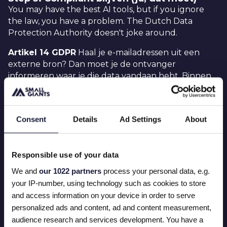
You may have the best AI tools, but if you ignore
the law, you have a problem. The Dutch Data
Protection Authority doesn't joke around.
Artikel 14 GDPR
Haal je e-mailadressen uit een
externe bron? Dan moet je de ontvanger
informeren waar je die data vandaan hebt. Binnen
één maand. Doe je dat niet?
Dan riskeer je boetes
tot €20 miljoen
.
Veilig schrapen
Respecteer robots.txt. Focus
Consent
Details
Ad Settings
About
zoveel mogelijk op algemene adressen (redactie@,
info@). En documenteer waarom je outreach
noodzakelijk is met een Legitimate Interest
Responsible use of your data
Assessment (LIA). Die papierwinkel is vervelend,
We and
our 1022 partners
process your personal data, e.g.
maar voorkomt boetes.
your IP-number, using technology such as cookies to store
and access information on your device in order to serve
personalized ads and content, ad and content measurement,
Qualitative links: de nieuwe
audience research and services development. You have a
valuta