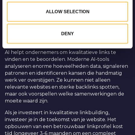
Wees voorzichtig met irrelevante links. Links van
they’ve collected from your use of their services.
ALLOW SELECTION
websites die niets met jouw branche of onderwerp
te maken hebben, kunnen je reputatie schaden en
zelfs leiden tot een lagere ranking. Google’s
algoritmes zijn inmiddels slim genoeg om deze te
DENY
herkennen en te bestraffen.
AI helpt ondernemers om kwalitatieve links te
vinden en te beoordelen. Moderne AI-tools
analyseren enorme hoeveelheden data, signaleren
patronen en identificeren kansen die handmatig
werk ver overstijgen. Ze kunnen niet alleen
relevante websites en sterke backlinks spotten,
maar ook voorspellen welke samenwerkingen de
moeite waard zijn.
Als je investeert in kwalitatieve linkbuilding,
investeer je in de toekomst van je website. Het
opbouwen van een betrouwbaar linkprofiel kost
tijd (ongeveer 3-6 maanden om een compleet