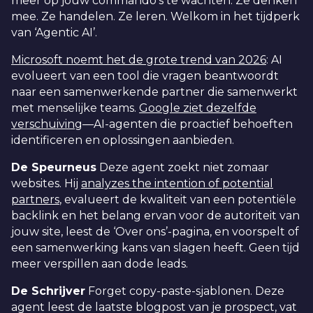
meer op jouw commando’s te wachten. Ze denken
mee. Ze handelen. Ze leren. Welkom in het tijdperk
van ‘Agentic AI’.
Microsoft noemt het de grote trend van 2026
: AI
evolueert van een tool die vragen beantwoordt
naar een samenwerkende partner die samenwerkt
met menselijke teams.
Google ziet dezelfde
verschuiving
—AI-agenten die proactief behoeften
identificeren en oplossingen aanbieden.
De Speurneus
Deze agent zoekt niet zomaar
websites. Hij
analyzes the intention of potential
partners
, evalueert de kwaliteit van een potentiële
backlink en het belang ervan voor de autoriteit van
jouw site, leest de ‘Over ons’-pagina, en voorspelt of
een samenwerking kans van slagen heeft. Geen tijd
meer verspillen aan dode leads.
De Schrijver
Forget copy-paste-sjablonen. Deze
agent leest de laatste blogpost van je prospect, vat