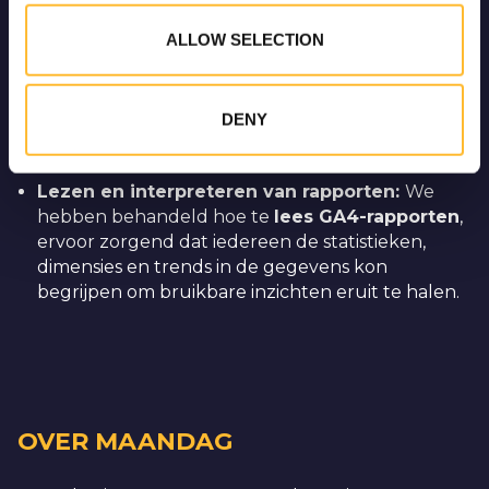
they’ve collected from your use of their services.
segmenteren voor diepere inzichten.
ALLOW SELECTION
Verkenningsrapporten bouwen
: We hebben
het proces doorgenomen van het maken van
aangepaste
Verken rapporten
om dieper in
DENY
specifieke gegevenspunten te duiken en op
maat gemaakte analyses te creëren.
Lezen en interpreteren van rapporten:
We
hebben behandeld hoe te
lees GA4-rapporten
,
ervoor zorgend dat iedereen de statistieken,
dimensies en trends in de gegevens kon
begrijpen om bruikbare inzichten eruit te halen.
OVER MAANDAG