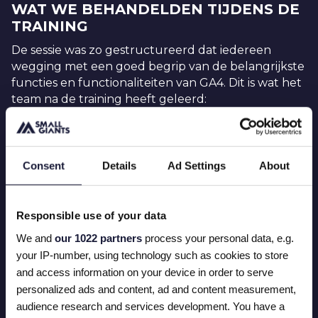
WAT WE BEHANDELDEN TIJDENS DE
TRAINING
De sessie was zo gestructureerd dat iedereen
wegging met een goed begrip van de belangrijkste
functies en functionaliteiten van GA4. Dit is wat het
team na de training heeft geleerd:
Het verschil begrijpen tussen Universal
Analytics en GA4
: We legden de belangrijkste
verschillen tussen de twee platforms uit, met de
Consent
Details
Ad Settings
About
nadruk op
gegevensverzameling,
rapportagestructuur,
en
gebeurtenis-
gebaseerde tracking
in GA4.
Responsible use of your data
Navigeren door GA4:
We liepen door de nieuwe
We and
our 1022 partners
process your personal data, e.g.
interface en hielpen het team zich op hun
your IP-number, using technology such as cookies to store
gemak te voelen met de indeling van GA4 en
and access information on your device in order to serve
waar ze de functies en rapporten kunnen vinden
personalized ads and content, ad and content measurement,
die ze nodig hebben.
audience research and services development. You have a
Uw rapporten lokaliseren
: We toonden de